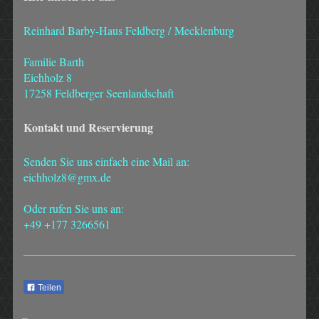
Reinhard Barby-Haus Feldberg /
Mecklenburg
Familie Barth
Eichholz 8
17258 Feldberger Seenlandschaft
Kontakt und Reservierung
Senden Sie uns einfach eine Mail an:
eichholz8@gmx.de
Oder rufen Sie uns an:
+49 +177 3266561
Teilen